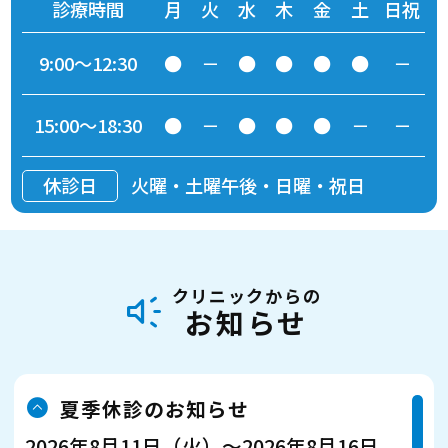
診療時間
月
火
水
木
金
土
日祝
9:00～12:30
●
－
●
●
●
●
－
15:00～18:30
●
－
●
●
●
－
－
休診日
火曜・土曜午後・日曜・祝日
クリニックからの
お知らせ
夏季休診のお知らせ
2026年8月11日（火）～2026年8月16日