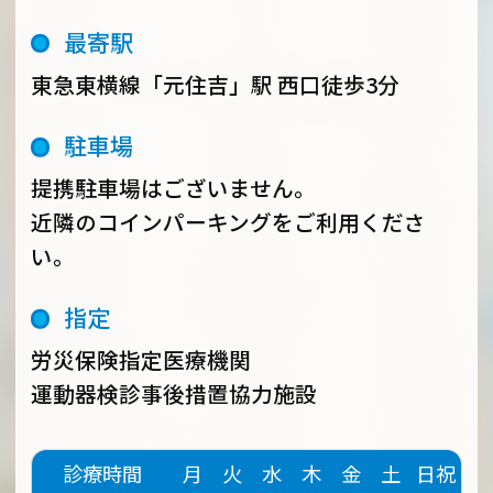
最寄駅
東急東横線「元住吉」駅 西口徒歩
3
分
駐車場
提携駐車場はございません。
近隣のコインパーキングをご利用くださ
い。
指定
労災保険指定医療機関
運動器検診事後措置協力施設
診療時間
月
火
水
木
金
土
日祝