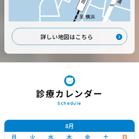
詳しい地図はこちら
診療カレンダー
Schedule
8月
月
火
水
木
金
土
日