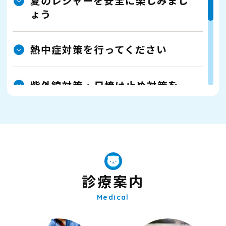
夏のレジャーを安全に楽しみまし
詳細はこちら
ょう
「ベースアップ評価料」の算定に
熱中症対策を行ってください
ついて
2026年3月より「ベースアップ評価料」の
紫外線対策・日焼け止め対策を
算定を開始いたします。
「ベースアップ評価料」とは、医療従事
者の賃金を引き上げることで人材確保に
インフルエンザ予防接種の開始時
努め、これまで以上に質の高い医療の提
期について
供を目指す為に、令和6年度診療報酬改定
において新設された制度です。患者様にも
一部ご負担いただくこととなりますが、
帯状疱疹にご注意ください
診療案内
ご理解を賜りますよう、宜しくお願い申
し上げます。
Medical
物忘れの対処法