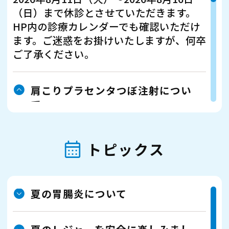
（日）まで休診とさせていただきます。
HP内の診療カレンダーでも確認いただけ
ます。ご迷惑をお掛けいたしますが、何卒
ご了承ください。
肩こりプラセンタつぼ注射につい
て
肩や腰の、こり部分に栄養成分を注射す
ることで血流改善が期待できます。
トピックス
自由診療（2アンプル）2,600円（4アンプ
ル）5,000円 ※献血制限が今秋解除され
ます。
保険診療のトリガーポイント注射も行っ
夏の胃腸炎について
ていますので、お気軽にご相談くださ
い。