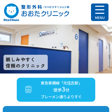
元住吉の整形外
親しみやすく
信頼のクリニック
東急東横線「元住吉駅」
3
徒歩
分
ブレーメン通りよりすぐ